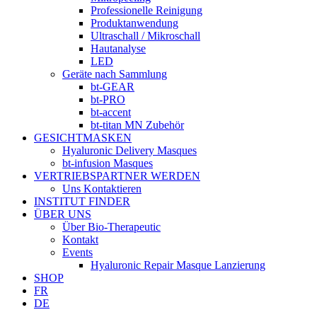
Professionelle Reinigung
Produktanwendung
Ultraschall / Mikroschall
Hautanalyse
LED
Geräte nach Sammlung
bt-GEAR
bt-PRO
bt-accent
bt-titan MN Zubehör
GESICHTMASKEN
Hyaluronic Delivery Masques
bt-infusion Masques
VERTRIEBSPARTNER WERDEN
Uns Kontaktieren
INSTITUT FINDER
ÜBER UNS
Über Bio-Therapeutic
Kontakt
Events
Hyaluronic Repair Masque Lanzierung
SHOP
FR
DE