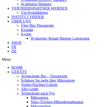
bt-infusion Masques
VERTRIEBSPARTNER WERDEN
Uns Kontaktieren
INSTITUT FINDER
ÜBER UNS
Über Bio-Therapeutic
Kontakt
Events
Hyaluronic Repair Masque Lanzierung
SHOP
FR
DE
Menu
HOME
GERÄTE
Technologie Bio – Therapeutic
Erfahren Sie mehr über Mikrostrom
Vorher-Nachher-Galerie
Alle Geräte
Technologie nach Typ
Mikrostrom
Nass-/Trocken-Mikrodermabrasion
Mikropeeling