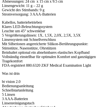
Abmessungen: 24 cm x 15 cm x 9.5 cm
Linsengewicht: 11 g – 22 g
Gewicht des Stirnbands: 9 g
Stromversorgung: 3 AAA-Batterien
Kabellos, batteriebetrieben
Klares LED-Beleuchtungssystem
Leuchte um 45° schwenkbar
5 Vergrößerungslinsen: 1X, 1,5X, 2,0X, 2,5X, 3,5X
Linsensystem mit Schnellverschluss
Mit Silberionen angereicherte Silikon-Berührungspunkte:
Stirnstütze, Nasenstütze, Ohrstützen
Beinhaltet optional ein abnehmbares elastisches Kopfband
Vollständig einstellbar für optimalen Komfort und ganztägigen
Tragekomfort
FDA-registriert 880.6320 ZKF Medical Examination Light
Was ist drin
bt vision 2.0
Bedienungsanleitung
Schnellstartanleitung
5 Linsen
3 AAA-Batterien
Linsenreinigungstuch