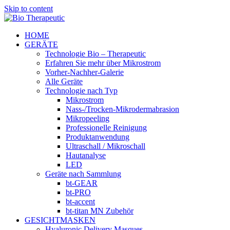
Skip to content
HOME
GERÄTE
Technologie Bio – Therapeutic
Erfahren Sie mehr über Mikrostrom
Vorher-Nachher-Galerie
Alle Geräte
Technologie nach Typ
Mikrostrom
Nass-/Trocken-Mikrodermabrasion
Mikropeeling
Professionelle Reinigung
Produktanwendung
Ultraschall / Mikroschall
Hautanalyse
LED
Geräte nach Sammlung
bt-GEAR
bt-PRO
bt-accent
bt-titan MN Zubehör
GESICHTMASKEN
Hyaluronic Delivery Masques