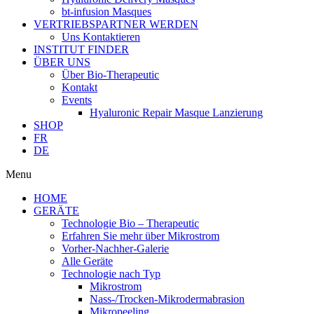
bt-infusion Masques
VERTRIEBSPARTNER WERDEN
Uns Kontaktieren
INSTITUT FINDER
ÜBER UNS
Über Bio-Therapeutic
Kontakt
Events
Hyaluronic Repair Masque Lanzierung
SHOP
FR
DE
Menu
HOME
GERÄTE
Technologie Bio – Therapeutic
Erfahren Sie mehr über Mikrostrom
Vorher-Nachher-Galerie
Alle Geräte
Technologie nach Typ
Mikrostrom
Nass-/Trocken-Mikrodermabrasion
Mikropeeling