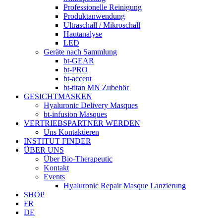
Professionelle Reinigung
Produktanwendung
Ultraschall / Mikroschall
Hautanalyse
LED
Geräte nach Sammlung
bt-GEAR
bt-PRO
bt-accent
bt-titan MN Zubehör
GESICHTMASKEN
Hyaluronic Delivery Masques
bt-infusion Masques
VERTRIEBSPARTNER WERDEN
Uns Kontaktieren
INSTITUT FINDER
ÜBER UNS
Über Bio-Therapeutic
Kontakt
Events
Hyaluronic Repair Masque Lanzierung
SHOP
FR
DE