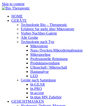
Skip to content
HOME
GERÄTE
Technologie Bio – Therapeutic
Erfahren Sie mehr über Mikrostrom
Vorher-Nachher-Galerie
Alle Geräte
Technologie nach Typ
Mikrostrom
Nass-/Trocken-Mikrodermabrasion
Mikropeeling
Professionelle Reinigung
Produktanwendung
Ultraschall / Mikroschall
Hautanalyse
LED
Geräte nach Sammlung
bt-GEAR
bt-PRO
bt-accent
bt-titan MN Zubehör
GESICHTMASKEN
Hyaluronic Delivery Masques