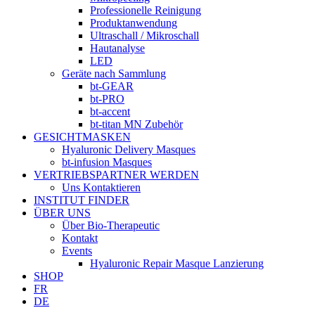
Professionelle Reinigung
Produktanwendung
Ultraschall / Mikroschall
Hautanalyse
LED
Geräte nach Sammlung
bt-GEAR
bt-PRO
bt-accent
bt-titan MN Zubehör
GESICHTMASKEN
Hyaluronic Delivery Masques
bt-infusion Masques
VERTRIEBSPARTNER WERDEN
Uns Kontaktieren
INSTITUT FINDER
ÜBER UNS
Über Bio-Therapeutic
Kontakt
Events
Hyaluronic Repair Masque Lanzierung
SHOP
FR
DE