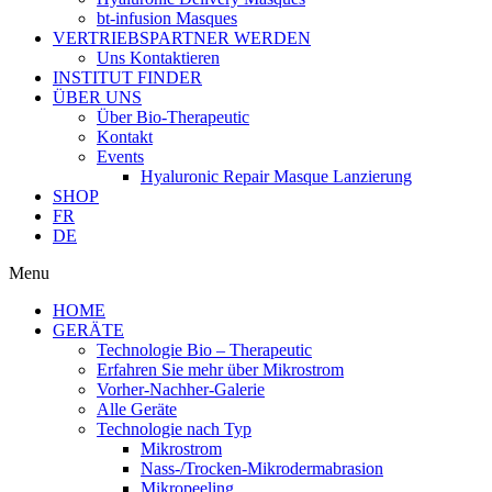
bt-infusion Masques
VERTRIEBSPARTNER WERDEN
Uns Kontaktieren
INSTITUT FINDER
ÜBER UNS
Über Bio-Therapeutic
Kontakt
Events
Hyaluronic Repair Masque Lanzierung
SHOP
FR
DE
Menu
HOME
GERÄTE
Technologie Bio – Therapeutic
Erfahren Sie mehr über Mikrostrom
Vorher-Nachher-Galerie
Alle Geräte
Technologie nach Typ
Mikrostrom
Nass-/Trocken-Mikrodermabrasion
Mikropeeling