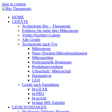
Skip to content
HOME
GERÄTE
Technologie Bio – Therapeutic
Erfahren Sie mehr über Mikrostrom
Vorher-Nachher-Galerie
Alle Geräte
Technologie nach Typ
Mikrostrom
Nass-/Trocken-Mikrodermabrasion
Mikropeeling
Professionelle Reinigung
Produktanwendung
Ultraschall / Mikroschall
Hautanalyse
LED
Geräte nach Sammlung
bt-GEAR
bt-PRO
bt-accent
bt-titan MN Zubehör
GESICHTMASKEN
Hyaluronic Delivery Masques