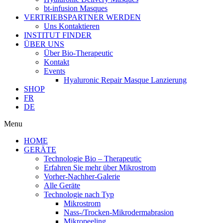
bt-infusion Masques
VERTRIEBSPARTNER WERDEN
Uns Kontaktieren
INSTITUT FINDER
ÜBER UNS
Über Bio-Therapeutic
Kontakt
Events
Hyaluronic Repair Masque Lanzierung
SHOP
FR
DE
Menu
HOME
GERÄTE
Technologie Bio – Therapeutic
Erfahren Sie mehr über Mikrostrom
Vorher-Nachher-Galerie
Alle Geräte
Technologie nach Typ
Mikrostrom
Nass-/Trocken-Mikrodermabrasion
Mikropeeling