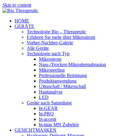
Skip to content
HOME
GERÄTE
Technologie Bio – Therapeutic
Erfahren Sie mehr über Mikrostrom
Vorher-Nachher-Galerie
Alle Geräte
Technologie nach Typ
Mikrostrom
Nass-/Trocken-Mikrodermabrasion
Mikropeeling
Professionelle Reinigung
Produktanwendung
Ultraschall / Mikroschall
Hautanalyse
LED
Geräte nach Sammlung
bt-GEAR
bt-PRO
bt-accent
bt-titan MN Zubehör
GESICHTMASKEN
Hyaluronic Delivery Masques