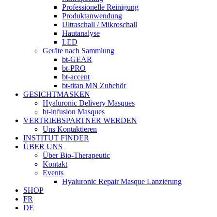
Professionelle Reinigung
Produktanwendung
Ultraschall / Mikroschall
Hautanalyse
LED
Geräte nach Sammlung
bt-GEAR
bt-PRO
bt-accent
bt-titan MN Zubehör
GESICHTMASKEN
Hyaluronic Delivery Masques
bt-infusion Masques
VERTRIEBSPARTNER WERDEN
Uns Kontaktieren
INSTITUT FINDER
ÜBER UNS
Über Bio-Therapeutic
Kontakt
Events
Hyaluronic Repair Masque Lanzierung
SHOP
FR
DE